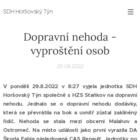
SDH Horšovský Týn
Dopravní nehoda -
vyproštění osob
29.08.2022
V pondělí 29.8.2022 v 8:27 vyjela jednotka SDH
Horšovský Týn společně s HZS Staňkov na dopravní
nehodu. Jednalo se o dopravní nehodu dodávky,
která se převrátila na bok a uvnitř zůstal zaklíněný
řidič. Nehoda se stala mezi obcemi Malahov a
Ostromeč. Na místo události jako první vyrazila DA
Škoda Fabia následovaná CAS Renault. Jednotky po