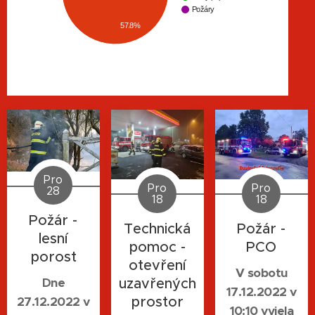
Požáry
57.8%
Pro
Pro
Pro
28
18
18
Požár -
Technická
Požár -
lesní
pomoc -
PCO
porost
otevření
V sobotu
uzavřených
Dne
17.12.2022 v
prostor
27.12.2022 v
10:10 vyjela