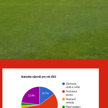
Statistika výjezdů pro rok 2022
Záchrana
osob a zvířat
Technická
14.7%
pomoc
22.9%
Dopravní
nehoda
Planý poplach