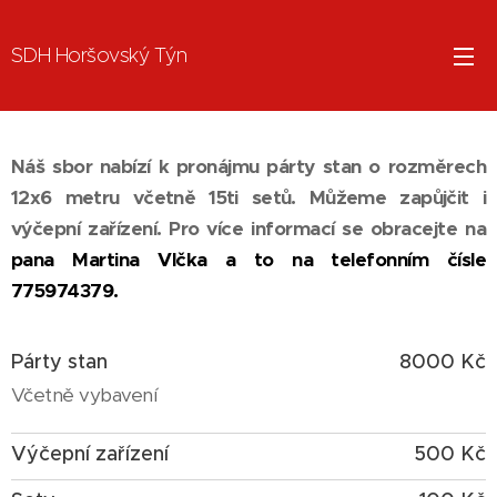
SDH Horšovský Týn
Náš sbor nabízí k pronájmu párty stan o rozměrech
12x6 metru včetně 15ti setů. Můžeme zapůjčit i
výčepní zařízení. Pro více informací se obracejte na
pana Martina Vlčka a to na telefonním čísle
775974379.
Párty stan
8000 Kč
Včetně vybavení
Výčepní zařízení
500 Kč