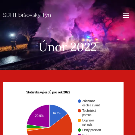
SDH Horšovský Týn
Únor 2022
Statistika výjezdů pro rok 2022
Záchrana
osob a zvířat
Technická
14.7%
pomoc
22.9%
Dopravní
nehoda
Planý poplach