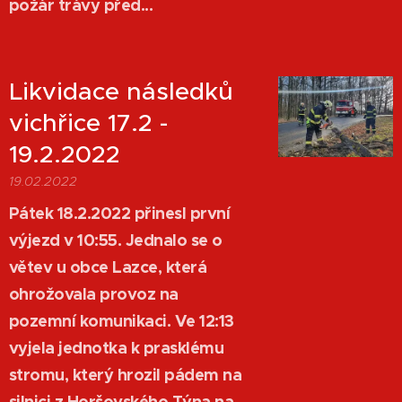
požár trávy před...
Likvidace následků
vichřice 17.2 -
19.2.2022
19.02.2022
Pátek 18.2.2022 přinesl první
výjezd v 10:55. Jednalo se o
větev u obce Lazce, která
ohrožovala provoz na
pozemní komunikaci. Ve 12:13
vyjela jednotka k prasklému
stromu, který hrozil pádem na
silnici z Horšovského Týna na