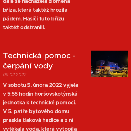
dále se nacházela zlomená
bříza, která taktéž hrozila
pádem. Hasiči tuto břízu
taktéž odstranili.
Technická pomoc -
čerpání vody
05.02.2022
V sobotu 5. února 2022 vyjela
v 5:55 hodin horšovskotýnská
jednotka k technické pomoci.
V 5. patře bytového domu
praskla tlaková hadice a z ní
vytékala voda, která vytopila