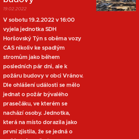
19.02.2022
V sobotu 19.2.2022 v 16:00
vyjela jednotka SDH
Horšovský Týn s oběma vozy
CAS nikoliv ke spadlým
stromům jako během
posledních pár dni, ale k
požáru budovy v obci Vránov.
Dle ohlášení události se mělo
jednat o požár bývalého
prasečáku, ve kterém se
nachází osoby. Jednotka,
která na místo dorazila jako
první zjistila, že se jedná o