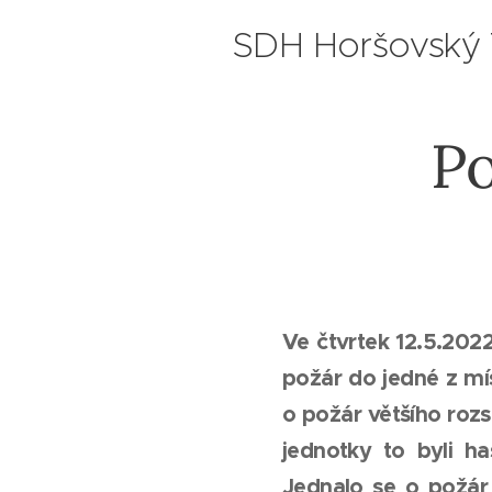
SDH Horšovský
Po
Ve čtvrtek 12.5.202
požár do jedné z mís
o požár většího roz
jednotky to byli h
Jednalo se o požár 