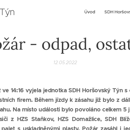
 Týn
Úvod
SDH Horšov
žár - odpad, osta
12.05.2022
2 ve 14:16 vyjela jednotka SDH Horšovský Týn
tních firem. Během jízdy k zásahu již bylo z dál
sahu. Na místo události bylo povoláno celkem 5 
asiči z HZS Staňkov, HZS Domažlice, SDH Blíž
palet s uskladněnými plasty. Požár zasáhl i je