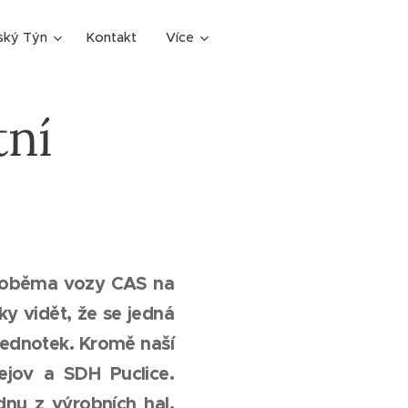
ský Týn
Kontakt
Více
tní
 s oběma vozy CAS na
ky vidět, že se jedná
jednotek. Kromě naší
ejov a SDH Puclice.
dnu z výrobních hal.