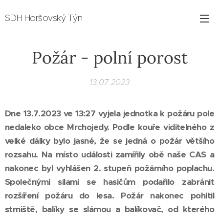
SDH Horšovský Týn
Požár - polní porost
13.07.2023
Dne 13.7.2023 ve 13:27 vyjela jednotka k požáru pole
nedaleko obce Mrchojedy. Podle kouře viditelného z
velké dálky bylo jasné, že se jedná o požár většího
rozsahu. Na místo události zamířily obě naše CAS a
nakonec byl vyhlášen 2. stupeň požárního poplachu.
Společnými silami se hasičům podařilo zabránit
rozšíření požáru do lesa. Požár nakonec pohltil
strniště, balíky se slámou a balíkovač, od kterého