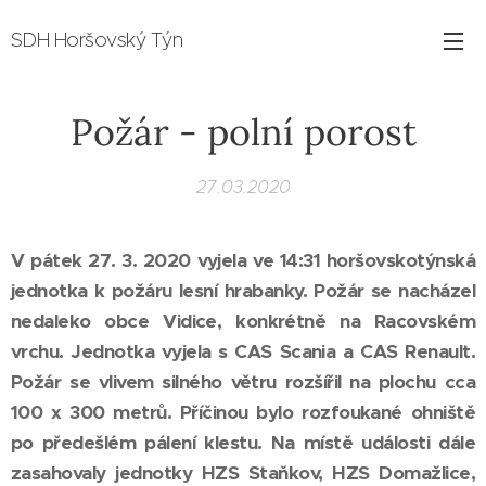
SDH Horšovský Týn
Požár - polní porost
27.03.2020
V pátek 27. 3. 2020 vyjela ve 14:31 horšovskotýnská
jednotka k požáru lesní hrabanky. Požár se nacházel
nedaleko obce Vidice, konkrétně na Racovském
vrchu. Jednotka vyjela s CAS Scania a CAS Renault.
Požár se vlivem silného větru rozšířil na plochu cca
100 x 300 metrů. Příčinou bylo rozfoukané ohniště
po předešlém pálení klestu. Na místě události dále
zasahovaly jednotky HZS Staňkov, HZS Domažlice,