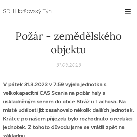
SDH Horšovský Týn
Požár - zemědělského
objektu
31.03.2023
V pátek 31.3.2023 v 7:59 vyjela jednotka s
velkokapacitní CAS Scania na požár haly s
uskladněným senem do obce Stráž u Tachova. Na
místě události již zasahovalo několik dalších jednotek.
Krátce po našem příjezdu bylo rozhodnuto o redukci
jednotek. Z tohoto důvodu jsme se vrátili zpět na
základnu.