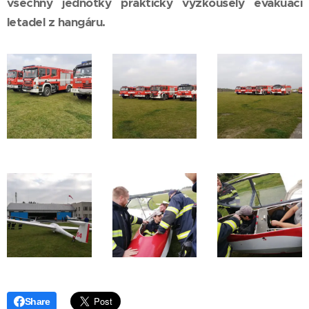
všechny jednotky prakticky vyzkoušely evakuaci
letadel z hangáru.
Share