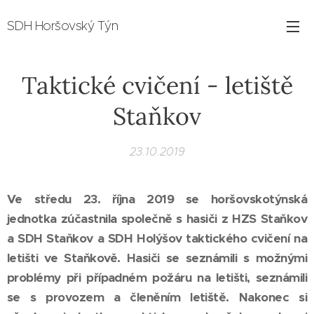
SDH Horšovský Týn
Taktické cvičení - letiště
Staňkov
23.10.2019
Ve středu 23. října 2019 se horšovskotýnská
jednotka zúčastnila společně s hasiči z HZS Staňkov
a SDH Staňkov a SDH Holýšov taktického cvičení na
letišti ve Staňkově. Hasiči se seznámili s možnými
problémy při případném požáru na letišti, seznámili
se s provozem a členěním letiště. Nakonec si