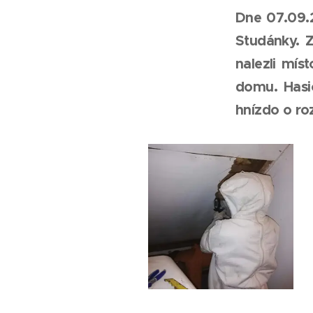
Dne 07.09.
Studánky. Z
nalezli mís
domu. Hasič
hnízdo o ro