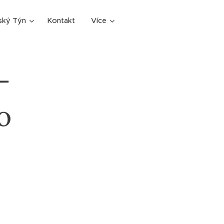
ský Týn
Kontakt
Více
-
o