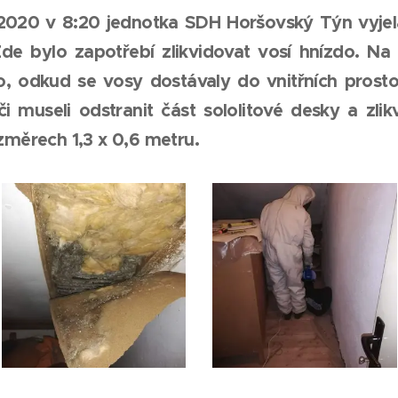
2020 v 8:20 jednotka SDH Horšovský Týn vyjela
de bylo zapotřebí zlikvidovat vosí hnízdo. Na 
to, odkud se vosy dostávaly do vnitřních prost
i museli odstranit část sololitové desky a zlikv
změrech 1,3 x 0,6 metru.