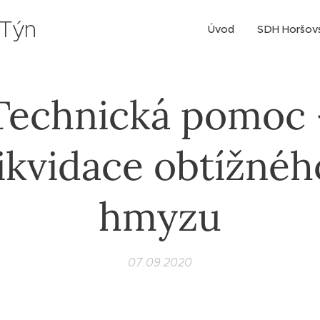
 Týn
Úvod
SDH Horšov
Technická pomoc 
likvidace obtížnéh
hmyzu
07.09.2020