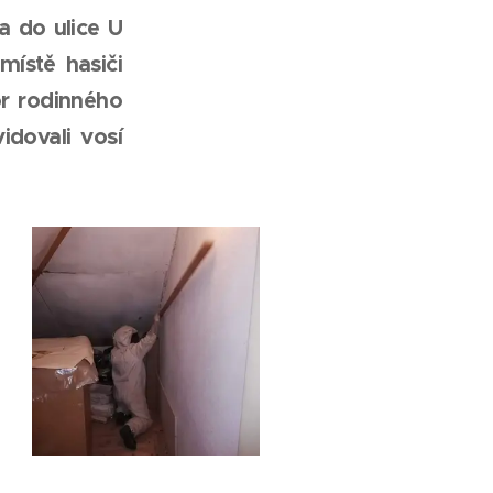
 do ulice U
místě hasiči
or rodinného
idovali vosí