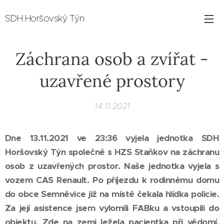
SDH Horšovský Týn
Záchrana osob a zvířat -
uzavřené prostory
14.11.2021
Dne 13.11.2021 ve 23:36 vyjela jednotka SDH
Horšovský Týn společně s HZS Staňkov na záchranu
osob z uzavřených prostor. Naše jednotka vyjela s
vozem CAS Renault. Po příjezdu k rodinnému domu
do obce Semněvice již na místě čekala hlídka policie.
Za její asistence jsem vylomili FABku a vstoupili do
objektu. Zde na zemi ležela pacientka při vědomí,