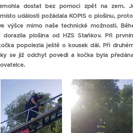
nemohla dostat bez pomoci zpět na zem. J
 místo události požádala KOPIS o plošinu, prot
ve výšce mimo naše technické možnosti. Běh
 dorazila plošina od HZS Staňkov. Při prvn
kočka popolezla ještě o kousek dál. Při druh
ky se již odchyt povedl a kočka byla předán
ovatelce.