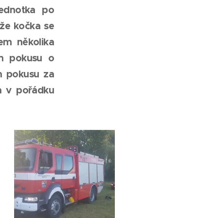
ednotka po
ože kočka se
em několika
ím pokusu o
ém pokusu za
a v pořádku