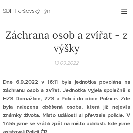
SDH Horšovský Týn
Záchrana osob a zvířat - z
výšky
13.09.2022
Dne 6.9.2022 v 16:11 byla jednotka povolána na
záchranu osob a zvířat. Jednotka vyjela společně s
HZS Domažlice, ZZS a Policií do obce Polžice. Zde
byla nalezena oběšená osoba, která již nejevila
známky života. Místo události si převzala policie. V
17:55 jsme se vrátili zpět na místo udalosti, kde jsme
asistovali Policii ČR.